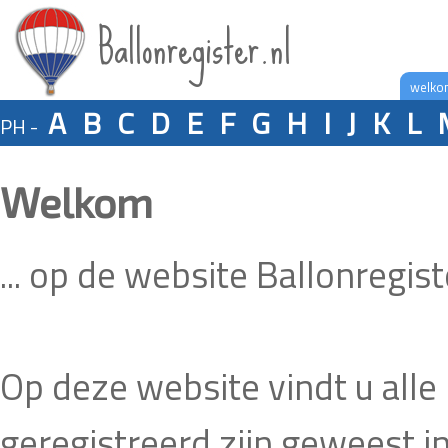
Ballonregister.nl
welko
A
B
C
D
E
F
G
H
I
J
K
L
PH -
Welkom
... op de website Ballonregiste
Op deze website vindt u alle 
geregistreerd zijn geweest i