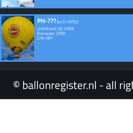
PH-???
[ex D-OXXL]
Lindstrand LBL 400A
Bouwjaar: 2000
C/N: 587
© ballonregister.nl - all r