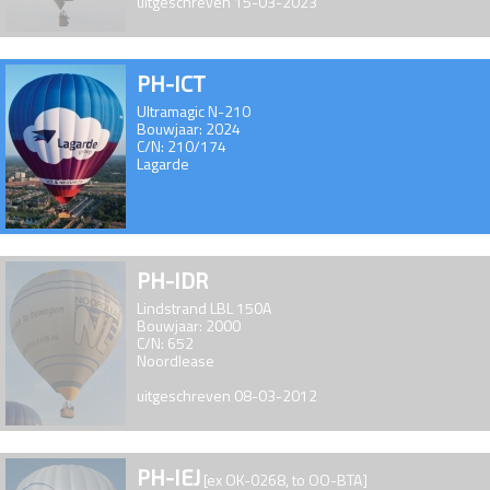
uitgeschreven 15-03-2023
PH-ICT
Ultramagic N-210
Bouwjaar: 2024
C/N: 210/174
Lagarde
PH-IDR
Lindstrand LBL 150A
Bouwjaar: 2000
C/N: 652
Noordlease
uitgeschreven 08-03-2012
PH-IEJ
[ex OK-0268, to OO-BTA]