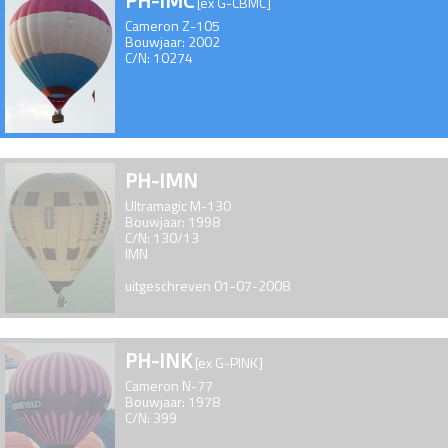
PH-IMC
[ex G-CBMC]
Cameron Z-105
Bouwjaar: 2002
C/N: 10274
PH-IMN
Ultramagic M-130
Bouwjaar: 1998
C/N: 130/13
IMN
uitgeschreven 01-07-2008
PH-INK
[ex G-PINK]
Cameron N-77
Bouwjaar: 1978
C/N: 399