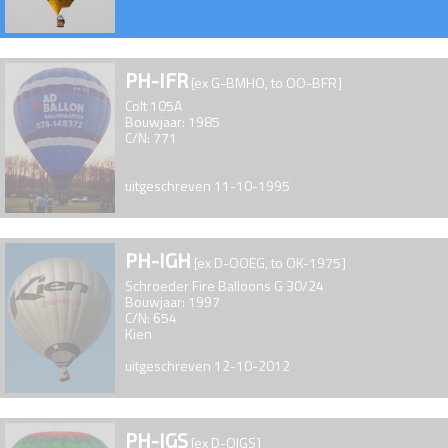
PH-IFR
[ex G-BMHO, to OO-BFR]
Colt 105A
Bouwjaar: 1985
C/N: 771
uitgeschreven 11-10-1995
PH-IGH
[ex D-OOEG, to OK-1975]
Schroeder Fire Balloons G 30/24
Bouwjaar: 1997
C/N: 654
Kien
uitgeschreven 12-10-2012
PH-IGS
[ex D-OIGS]