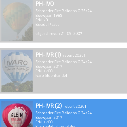
PH-IVO
Schroeder Fire Balloons G 26/24
Bouwjaar: 1989
C/N: 73
Beside Plastic
uitgeschreven 21-09-2007
PH-IVR (1)
[rebuilt 2026]
Schroeder Fire Balloons G 34/24
Bouwjaar: 2017
C/N: 1708
Ivaro Steenhandel
PH-IVR (2)
[rebuilt 2026]
Schroeder Fire Balloons G 34/24
Bouwjaar: 2017
C/N: 1708
Klein geluk uit roerdalen