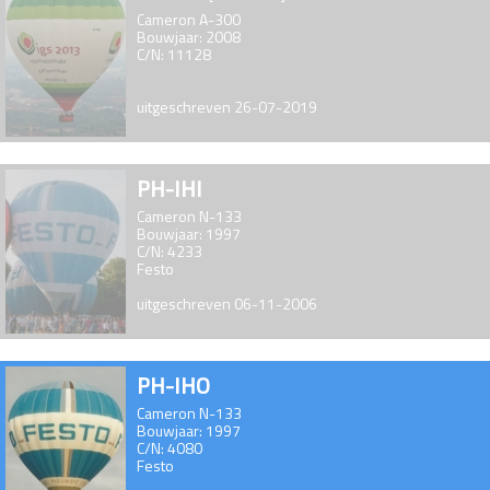
Cameron A-300
Bouwjaar: 2008
C/N: 11128
uitgeschreven 26-07-2019
PH-IHI
Cameron N-133
Bouwjaar: 1997
C/N: 4233
Festo
uitgeschreven 06-11-2006
PH-IHO
Cameron N-133
Bouwjaar: 1997
C/N: 4080
Festo