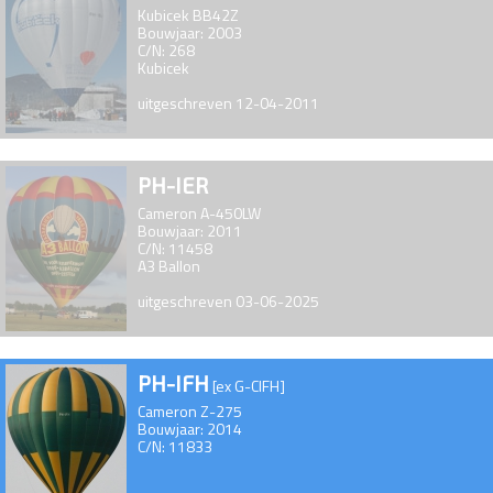
Kubicek BB42Z
Bouwjaar: 2003
C/N: 268
Kubicek
uitgeschreven 12-04-2011
PH-IER
Cameron A-450LW
Bouwjaar: 2011
C/N: 11458
A3 Ballon
uitgeschreven 03-06-2025
PH-IFH
[ex G-CIFH]
Cameron Z-275
Bouwjaar: 2014
C/N: 11833