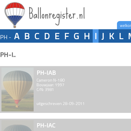
Ballonregister.nl
welko
A
B
C
D
E
F
G
H
I
J
K
L
PH -
PH-I..
PH-IAB
Cameron N-180
Bouwjaar: 1997
C/N: 3981
uitgeschreven 28-09-2011
PH-IAC