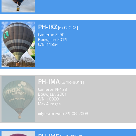
PH-IKZ
[ex G-CIKZ]
Cameron Z-90
Bouwjaar: 2015
C/N: 11854
PH-IMA
[to YR-9011]
Cameron N-133
Bouwjaar: 2001
C/N: 10088
Max Autogas
uitgeschreven 25-08-2008