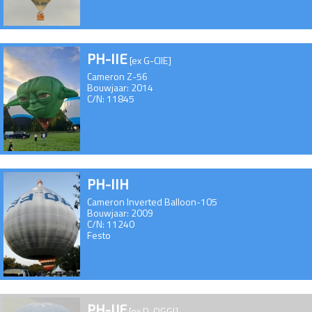
PH-IIE
[ex G-CIIE]
Cameron Z-56
Bouwjaar: 2014
C/N: 11845
PH-IIH
Cameron Inverted Balloon-105
Bouwjaar: 2009
C/N: 11240
Festo
PH-IJF
[ex D-OGGI]