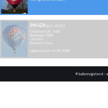
PH-IZA
[to D-OOOK]
Lindstrand LBL 150A
Bouwjaar: 2000
C/N: 660
Domino's Pizza
uitgeschreven 15-06-2006
© ballonregister.nl - 