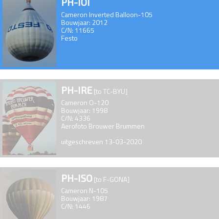
PH-IOI
Cameron Inverted Balloon-105
Bouwjaar: 2012
C/N: 11665
Festo
PH-IRE
[to TC-BYU]
Cameron O-120
Bouwjaar: 1998
C/N: 4336
Aerofoto Brouwer Brummen
uitgeschreven 13-03-2020
PH-ISO
[to F-GONA]
Cameron N-105
Bouwjaar: 1987
C/N: 1446