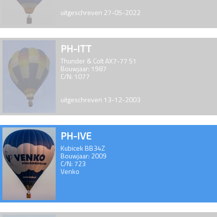
uitgeschreven 27-05-2022
PH-ITT
Thunder & Colt AX7-77 S1
Bouwjaar: 1987
C/N: 1077
uitgeschreven 13-12-2003
PH-IVE
Kubicek BB34Z
Bouwjaar: 2009
C/N: 723
Venko