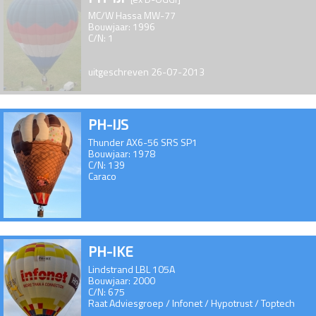
MC/W Hassa MW-77
Bouwjaar: 1996
C/N: 1
uitgeschreven 26-07-2013
PH-IJS
Thunder AX6-56 SRS SP1
Bouwjaar: 1978
C/N: 139
Caraco
PH-IKE
Lindstrand LBL 105A
Bouwjaar: 2000
C/N: 675
Raat Adviesgroep / Infonet / Hypotrust / Toptech