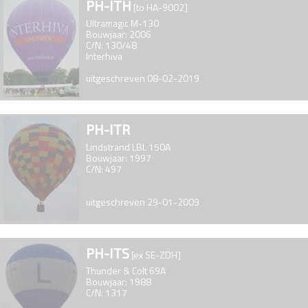
PH-ITH
[to HA-9002]
Ultramagic M-130
Bouwjaar: 2006
C/N: 130/48
Interhiva
uitgeschreven 08-02-2019
PH-ITR
Lindstrand LBL 150A
Bouwjaar: 1997
C/N: 497
uitgeschreven 29-01-2009
PH-ITS
[ex SE-ZDH]
Thunder & Colt 69A
Bouwjaar: 1988
C/N: 1317