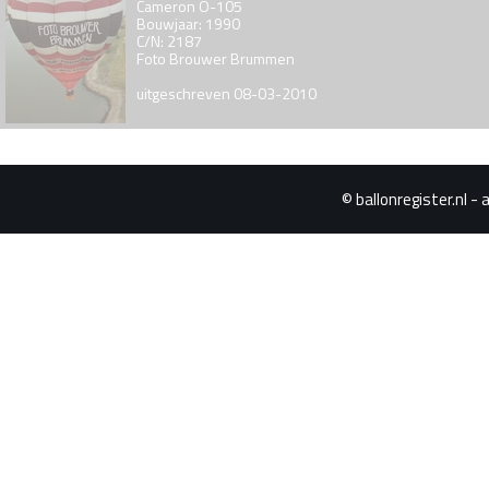
Cameron O-105
Bouwjaar: 1990
C/N: 2187
Foto Brouwer Brummen
uitgeschreven 08-03-2010
© ballonregister.nl - 