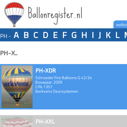
Ballonregister.nl
welko
A
B
C
D
E
F
G
H
I
J
K
L
PH -
PH-X..
PH-XDR
Schroeder Fire Balloons G 42/24
Bouwjaar: 2009
C/N: 1357
Berkvens Deursystemen
PH-XXL