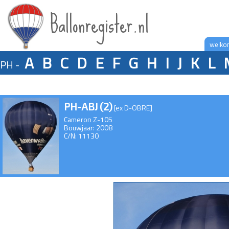
Ballonregister.nl
welko
A
B
C
D
E
F
G
H
I
J
K
L
PH -
PH-ABJ (2)
[ex D-OBRE]
Cameron Z-105
Bouwjaar: 2008
C/N: 11130