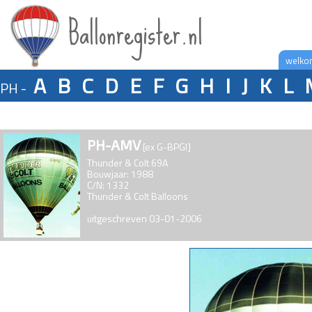
Ballonregister.nl
welko
A
B
C
D
E
F
G
H
I
J
K
L
PH -
PH-AMV
[ex G-BPGI]
Thunder & Colt 69A
Bouwjaar: 1988
C/N: 1332
Thunder & Colt Balloons
uitgeschreven 03-01-2006