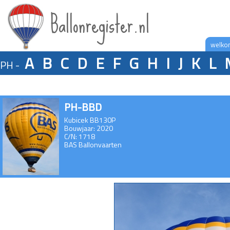
Ballonregister.nl
welko
A
B
C
D
E
F
G
H
I
J
K
L
PH -
PH-BBD
Kubicek BB130P
Bouwjaar: 2020
C/N: 1718
BAS Ballonvaarten