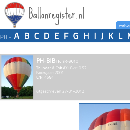
Ballonregister.nl
welko
A
B
C
D
E
F
G
H
I
J
K
L
PH -
PH-BIB
[To YR-9010]
Thunder & Colt AX10-150 S2
Bouwjaar: 2001
C/N: 4684
uitgeschreven 27-01-2012