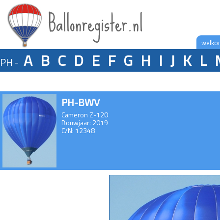
Ballonregister.nl
welko
A
B
C
D
E
F
G
H
I
J
K
L
PH -
PH-BWV
Cameron Z-120
Bouwjaar: 2019
C/N: 12348