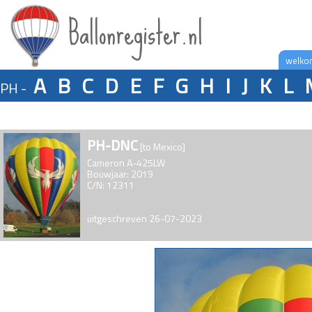
Ballonregister.nl
welko
A
B
C
D
E
F
G
H
I
J
K
L
PH -
PH-DNC
[to Mexico]
Cameron A-425LW
Bouwjaar: 2019
C/N: 12311
uitgeschreven 26-07-2023