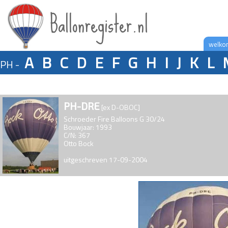
Ballonregister.nl
welko
A
B
C
D
E
F
G
H
I
J
K
L
PH -
PH-DRE
[ex D-OBOC]
Schroeder Fire Balloons G 30/24
Bouwjaar: 1993
C/N: 367
Otto Bock
uitgeschreven 17-09-2004