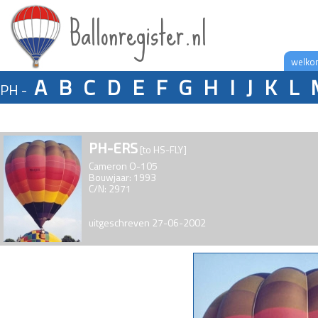
Ballonregister.nl
welko
A
B
C
D
E
F
G
H
I
J
K
L
PH -
PH-ERS
[to HS-FLY]
Cameron O-105
Bouwjaar: 1993
C/N: 2971
uitgeschreven 27-06-2002