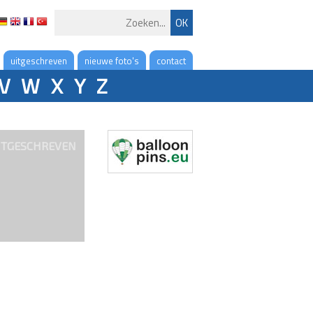
uitgeschreven
nieuwe foto's
contact
V
W
X
Y
Z
ITGESCHREVEN