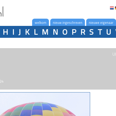
nl
welkom
nieuw ingeschreven
nieuwe eigenaar
H
I
J
K
L
M
N
O
P
R
S
T
U
U
024