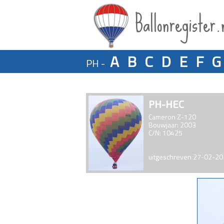
Ballonregister.
A
B
C
D
E
F
G
PH -
PH-HEC
Cameron Z-120
Bouwjaar: 2003
C/N: 10425
uitgeschreven 27-02-2