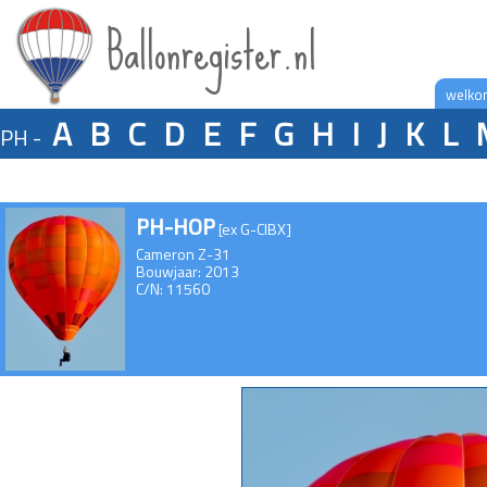
Ballonregister.nl
welko
A
B
C
D
E
F
G
H
I
J
K
L
PH -
PH-HOP
[ex G-CIBX]
Cameron Z-31
Bouwjaar: 2013
C/N: 11560