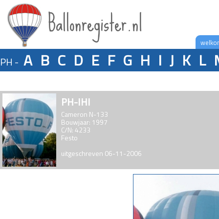
Ballonregister.nl
welko
A
B
C
D
E
F
G
H
I
J
K
L
PH -
PH-IHI
Cameron N-133
Bouwjaar: 1997
C/N: 4233
Festo
uitgeschreven 06-11-2006