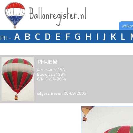
Ballonregister.nl
welko
A
B
C
D
E
F
G
H
I
J
K
L
PH -
PH-JEM
Aerostar S-49A
Bouwjaar: 1991
C/N: S49A-3064
uitgeschreven 20-09-2005