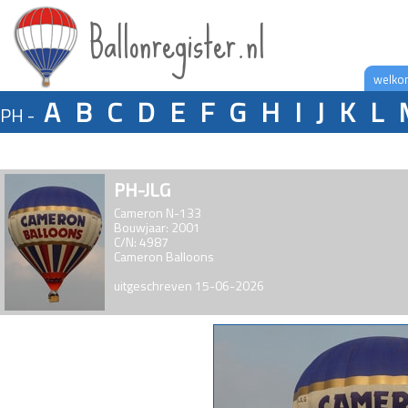
Ballonregister.nl
welko
A
B
C
D
E
F
G
H
I
J
K
L
PH -
PH-JLG
Cameron N-133
Bouwjaar: 2001
C/N: 4987
Cameron Balloons
uitgeschreven 15-06-2026