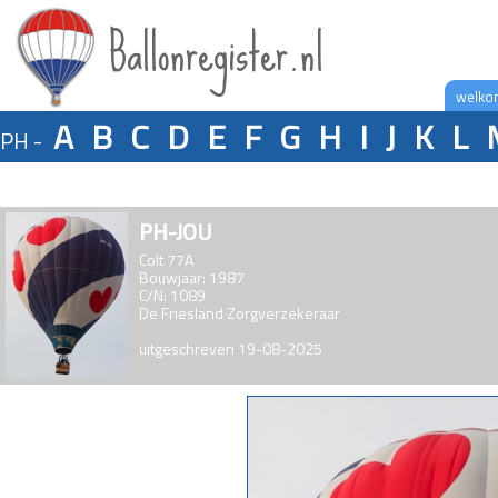
Ballonregister.nl
welko
A
B
C
D
E
F
G
H
I
J
K
L
PH -
PH-JOU
Colt 77A
Bouwjaar: 1987
C/N: 1089
De Friesland Zorgverzekeraar
uitgeschreven 19-08-2025