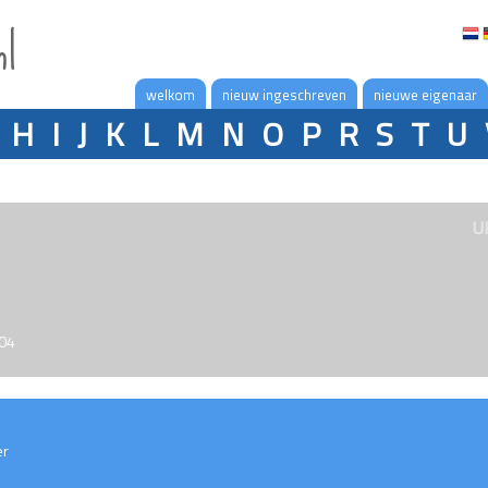
nl
welkom
nieuw ingeschreven
nieuwe eigenaar
H
I
J
K
L
M
N
O
P
R
S
T
U
U
004
er