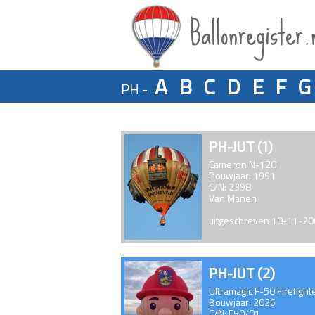
Ballonregister.
A
B
C
D
E
F
G
PH -
PH-JUT (1)
Cameron N-120
Bouwjaar: 1991
C/N: 2398
Van Manen
uitgeschreven 10-11-2
PH-JUT (2)
Ultramagic F-50 Firefight
Bouwjaar: 2026
C/N: F50/01