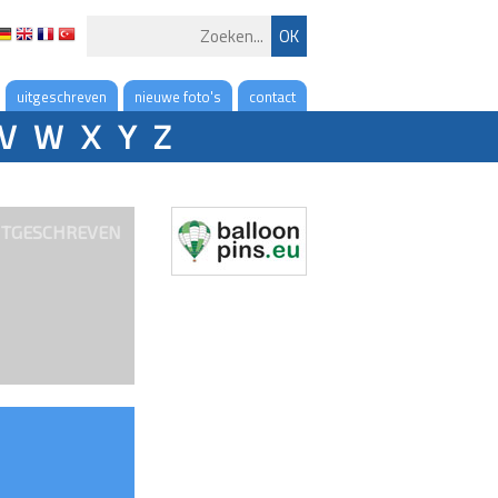
uitgeschreven
nieuwe foto's
contact
V
W
X
Y
Z
ITGESCHREVEN