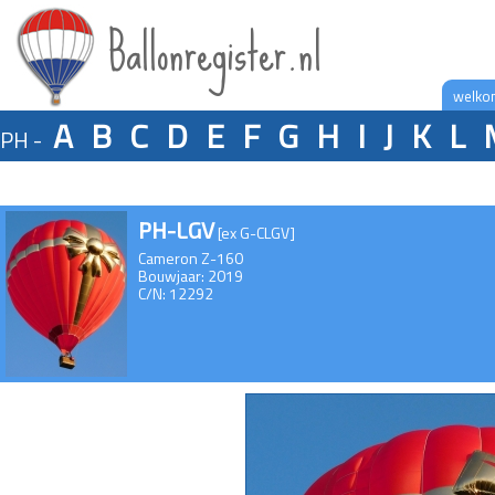
Ballonregister.nl
welko
A
B
C
D
E
F
G
H
I
J
K
L
PH -
PH-LGV
[ex G-CLGV]
Cameron Z-160
Bouwjaar: 2019
C/N: 12292