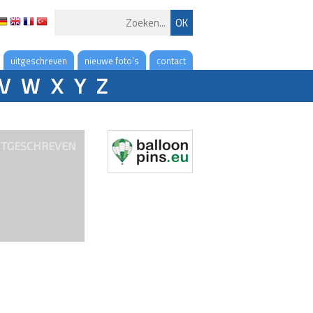
uitgeschreven
nieuwe foto's
contact
V
W
X
Y
Z
ITGESCHREVEN