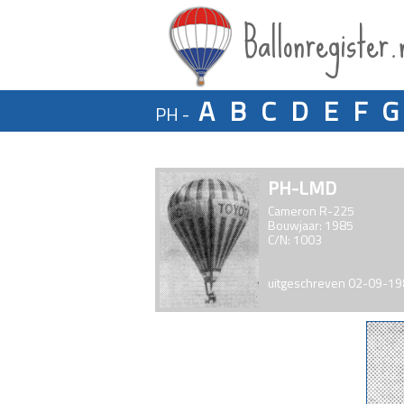
Ballonregister.
A
B
C
D
E
F
G
PH -
PH-LMD
Cameron R-225
Bouwjaar: 1985
C/N: 1003
uitgeschreven 02-09-1