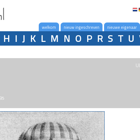
nl
welkom
nieuw ingeschreven
nieuwe eigenaar
H
I
J
K
L
M
N
O
P
R
S
T
U
U
985