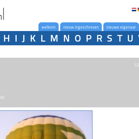
nl
welkom
nieuw ingeschreven
nieuwe eigenaar
H
I
J
K
L
M
N
O
P
R
S
T
U
U
999