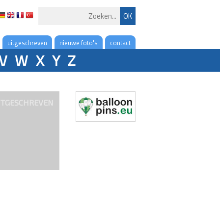
uitgeschreven
nieuwe foto's
contact
V
W
X
Y
Z
ITGESCHREVEN