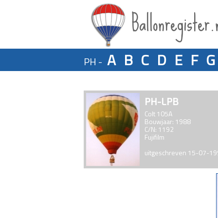
Ballonregister.
A
B
C
D
E
F
G
PH -
PH-LPB
Colt 105A
Bouwjaar: 1988
C/N: 1192
Fujifilm
uitgeschreven 15-07-1