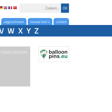
uitgeschreven
nieuwe foto's
contact
V
W
X
Y
Z
ITGESCHREVEN