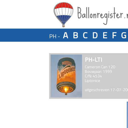
Ballonregister.
A
B
C
D
E
F
G
PH -
PH-LTI
Cameron Can 120
Bouwjaar: 1999
C/N: 4534
Liptonice
uitgeschreven 17-07-2