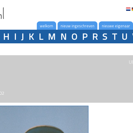
nl
welkom
nieuw ingeschreven
nieuwe eigenaar
H
I
J
K
L
M
N
O
P
R
S
T
U
U
002