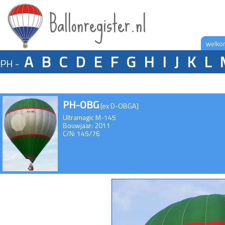
Ballonregister.nl
welko
A
B
C
D
E
F
G
H
I
J
K
L
PH -
PH-OBG
[ex D-OBGA]
Ultramagic M-145
Bouwjaar: 2011
C/N: 145/76