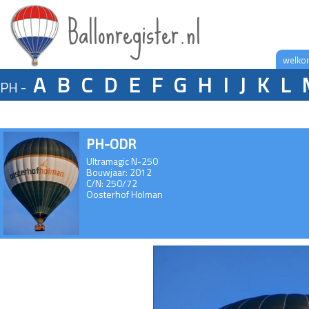
Ballonregister.nl
welko
A
B
C
D
E
F
G
H
I
J
K
L
PH -
PH-ODR
Ultramagic N-250
Bouwjaar: 2012
C/N: 250/72
Oosterhof Holman