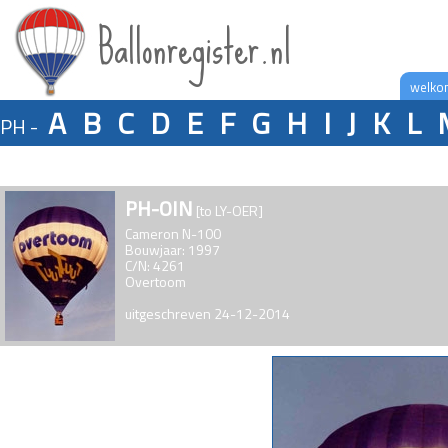
Ballonregister.nl
welko
A
B
C
D
E
F
G
H
I
J
K
L
PH -
PH-OIN
[to LY-OER]
Cameron N-100
Bouwjaar: 1997
C/N: 4261
Overtoom
uitgeschreven 24-12-2014