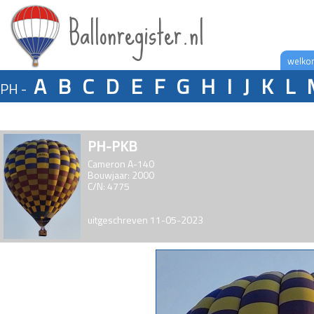
Ballonregister.nl
welko
A
B
C
D
E
F
G
H
I
J
K
L
PH -
PH-PKB
Cameron A-140
Bouwjaar: 2000
C/N: 4775
uitgeschreven 11-05-2023