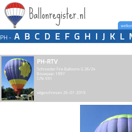
Ballonregister.nl
welko
A
B
C
D
E
F
G
H
I
J
K
L
PH -
PH-RTV
Schroeder Fire Balloons G 36/24
Bouwjaar: 1997
C/N: 591
uitgeschreven 26-07-2019