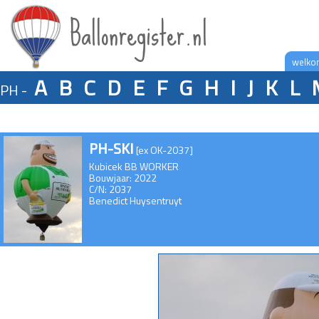
Ballonregister.nl
welko
A
B
C
D
E
F
G
H
I
J
K
L
PH -
PH-SKI
[ex OK-2037]
Kubicek BB WORKER
Bouwjaar: 2022
C/N: 2037
Benedict Huysentruyt