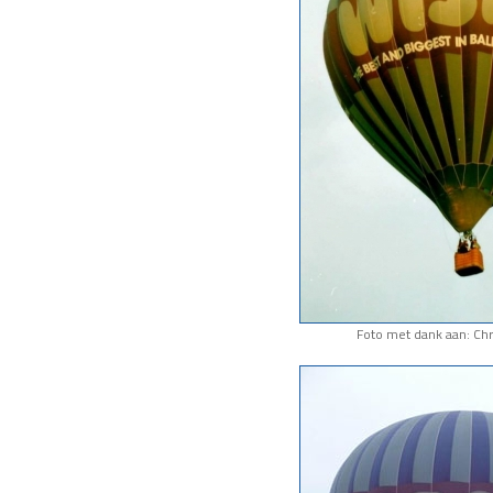
Foto met dank aan: Chr