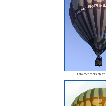
Foto met dank aan: Wi