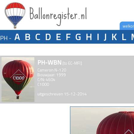
Ballonregister.nl
welko
A
B
C
D
E
F
G
H
I
J
K
L
PH -
PH-WBN
[to EC-MFI]
Cameron N-120
Bouwjaar: 1999
C/N: 4604
C1000
uitgeschreven 15-12-2014