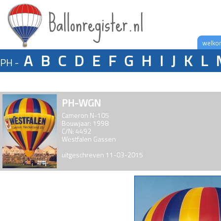
Ballonregister.nl
welko
A
B
C
D
E
F
G
H
I
J
K
L
PH -
PH-WGN
Cameron N-105
Bouwjaar: 1998
C/N: 4492
Westfalen Gassen
uitgeschreven 11-03-2015