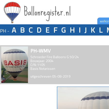
Ballonregister.nl
welko
A
B
C
D
E
F
G
H
I
J
K
L
PH -
PH-WMV
Schroeder Fire Balloons G 50/24
Bouwjaar: 2004
C/N: 1105
Basis Notarissen
uitgeschreven 05-08-2019