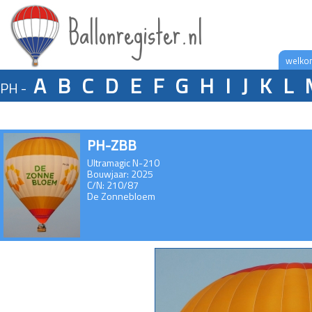
Ballonregister.nl
welko
A
B
C
D
E
F
G
H
I
J
K
L
PH -
PH-ZBB
Ultramagic N-210
Bouwjaar: 2025
C/N: 210/87
De Zonnebloem