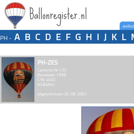
Ballonregister.nl
welko
A
B
C
D
E
F
G
H
I
J
K
L
PH -
PH-ZES
Cameron N-133
Bouwjaar: 1998
C/N: 4402
A3 Ballon
uitgeschreven 26-09-2007