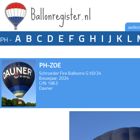
Ballonregister.nl
welko
A
B
C
D
E
F
G
H
I
J
K
L
PH -
PH-ZOE
Schroeder Fire Balloons G 50/24
Bouwjaar: 2024
C/N: 1863
Dauner